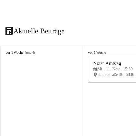
Aktuelle Beiträge
V
V
vor 1 Woche
vor 1 Woche
Umwelt
i
i
k
k
Notar-Amtstag
t
t
Mi., 11. Nov., 15:30
o
o
r
r
s
s
b
b
e
e
r
r
g
g