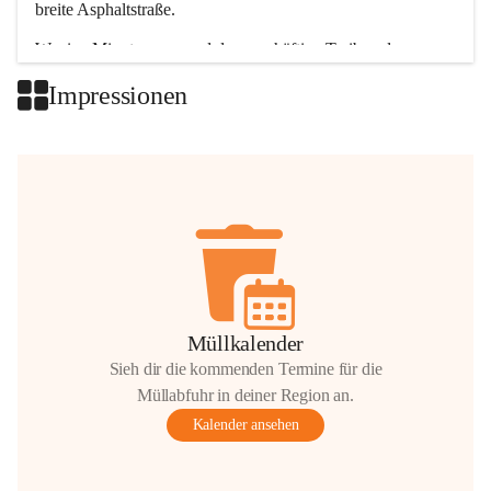
breite Asphaltstraße. 
Wenige Minuten nur, und das geschäftige Treiben der 
Talgemeinden sorgt für abwechslungsreiche Möglichkeiten.
Impressionen
+2
Müllkalender
Sieh dir die kommenden Termine für die
Müllabfuhr in deiner Region an.
Kalender ansehen