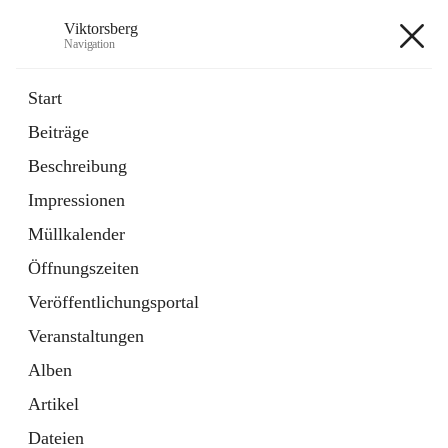
Viktorsberg
Navigation
Viktorsberg
Start
Beiträge
Gemeindepolitik
Beschreibung
1 Schnellzugriff
Impressionen
Bürgerservice
10 Schnellzugriffe
Müllkalender
Öffnungszeiten
+8
Veröffentlichungsportal
Veranstaltungen
Alben
Artikel
Hauptadresse
Dateien