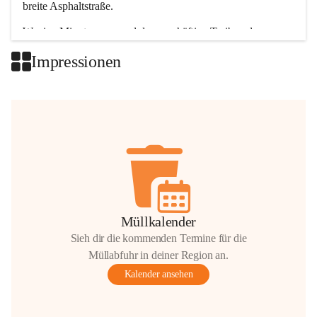
breite Asphaltstraße. 
Wenige Minuten nur, und das geschäftige Treiben der 
Talgemeinden sorgt für abwechslungsreiche Möglichkeiten.
Impressionen
+2
Müllkalender
Sieh dir die kommenden Termine für die
Müllabfuhr in deiner Region an.
Kalender ansehen