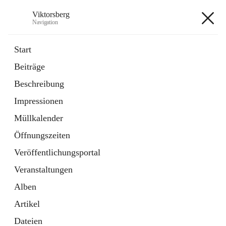
Viktorsberg
Navigation
Viktorsberg
Start
Beiträge
Gemeindepolitik
Beschreibung
1 Schnellzugriff
Impressionen
Bürgerservice
10 Schnellzugriffe
Müllkalender
Öffnungszeiten
+8
Veröffentlichungsportal
Veranstaltungen
Alben
Artikel
Hauptadresse
Dateien