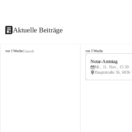
Aktuelle Beiträge
V
V
vor 1 Woche
vor 1 Woche
Umwelt
i
i
k
k
Notar-Amtstag
t
t
Mi., 11. Nov., 15:30
o
o
r
r
s
s
b
b
e
e
r
r
g
g