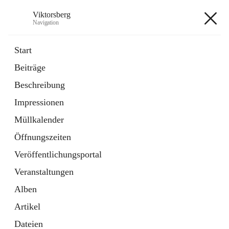
Viktorsberg
Navigation
Viktorsberg
Start
Beiträge
Gemeindepolitik
Beschreibung
1 Schnellzugriff
Impressionen
Bürgerservice
10 Schnellzugriffe
Müllkalender
Öffnungszeiten
+8
Veröffentlichungsportal
Veranstaltungen
Alben
Artikel
Hauptadresse
Dateien