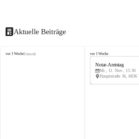
Aktuelle Beiträge
V
V
vor 1 Woche
vor 1 Woche
Umwelt
i
i
k
k
Notar-Amtstag
t
t
Mi., 11. Nov., 15:30
o
o
r
r
s
s
b
b
e
e
r
r
g
g