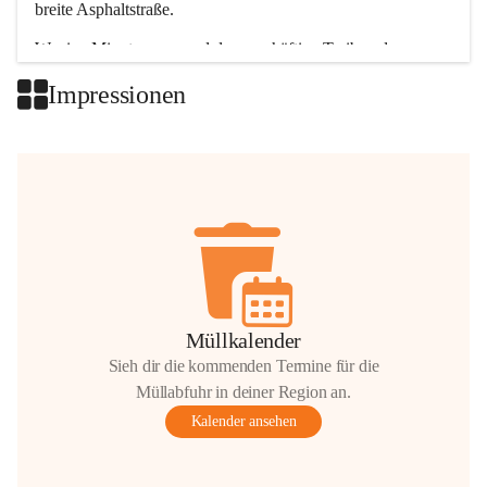
breite Asphaltstraße. 
Wenige Minuten nur, und das geschäftige Treiben der 
Talgemeinden sorgt für abwechslungsreiche Möglichkeiten.
Impressionen
+2
Müllkalender
Sieh dir die kommenden Termine für die
Müllabfuhr in deiner Region an.
Kalender ansehen