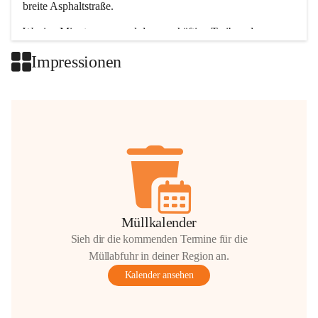
breite Asphaltstraße. 
Wenige Minuten nur, und das geschäftige Treiben der 
Talgemeinden sorgt für abwechslungsreiche Möglichkeiten.
Impressionen
+2
Müllkalender
Sieh dir die kommenden Termine für die
Müllabfuhr in deiner Region an.
Kalender ansehen