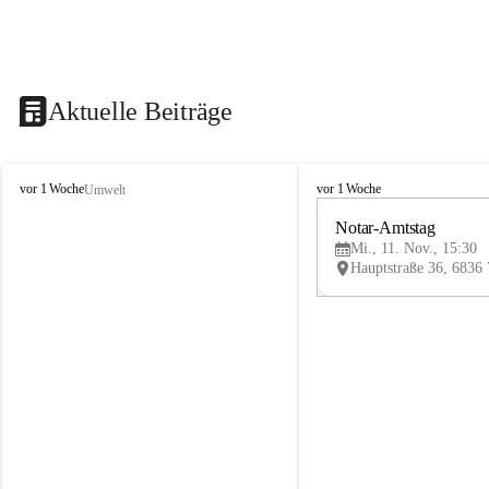
Aktuelle Beiträge
V
V
vor 1 Woche
vor 1 Woche
Umwelt
i
i
k
k
Notar-Amtstag
t
t
Mi., 11. Nov., 15:30
o
o
r
r
s
s
b
b
e
e
r
r
g
g