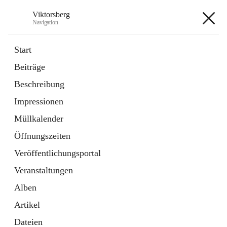
Viktorsberg
Navigation
Viktorsberg
Start
Beiträge
Gemeindepolitik
Beschreibung
1 Schnellzugriff
Impressionen
Bürgerservice
10 Schnellzugriffe
Müllkalender
Öffnungszeiten
+8
Veröffentlichungsportal
Veranstaltungen
Alben
Artikel
Hauptadresse
Dateien