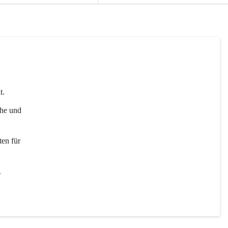
t. 
uhe und 
en für 
 