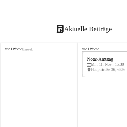
Aktuelle Beiträge
V
V
vor 1 Woche
vor 1 Woche
Umwelt
i
i
k
k
Notar-Amtstag
t
t
Mi., 11. Nov., 15:30
o
o
r
r
s
s
b
b
e
e
r
r
g
g