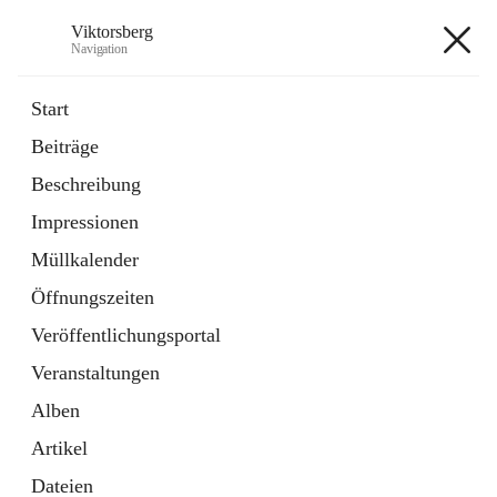
Viktorsberg
Navigation
Viktorsberg
Start
Beiträge
Gemeindepolitik
Beschreibung
1 Schnellzugriff
Impressionen
Bürgerservice
10 Schnellzugriffe
Müllkalender
Öffnungszeiten
+8
Veröffentlichungsportal
Veranstaltungen
Alben
Artikel
Hauptadresse
Dateien