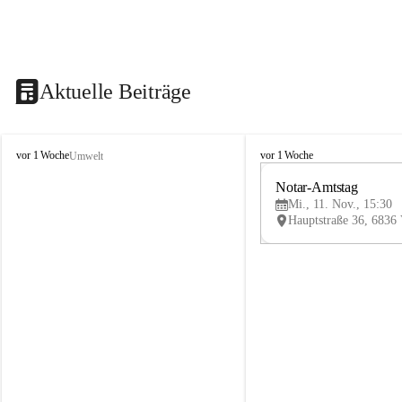
Aktuelle Beiträge
V
V
vor 1 Woche
vor 1 Woche
Umwelt
i
i
k
k
Notar-Amtstag
t
t
Mi., 11. Nov., 15:30
o
o
r
r
s
s
b
b
e
e
r
r
g
g