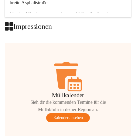
breite Asphaltstraße. 
Wenige Minuten nur, und das geschäftige Treiben der 
Talgemeinden sorgt für abwechslungsreiche Möglichkeiten.
Impressionen
+2
Müllkalender
Sieh dir die kommenden Termine für die
Müllabfuhr in deiner Region an.
Kalender ansehen