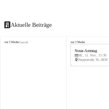
Aktuelle Beiträge
V
V
vor 1 Woche
vor 1 Woche
Umwelt
i
i
k
k
Notar-Amtstag
t
t
Mi., 11. Nov., 15:30
o
o
r
r
s
s
b
b
e
e
r
r
g
g