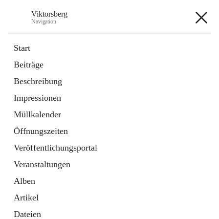
Viktorsberg
Navigation
Viktorsberg
Start
Beiträge
Gemeindepolitik
Beschreibung
1 Schnellzugriff
Impressionen
Bürgerservice
10 Schnellzugriffe
Müllkalender
Öffnungszeiten
+8
Veröffentlichungsportal
Veranstaltungen
Alben
Artikel
Hauptadresse
Dateien