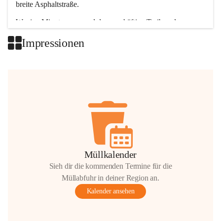
breite Asphaltstraße. 
Wenige Minuten nur, und das geschäftige Treiben der 
Talgemeinden sorgt für abwechslungsreiche Möglichkeiten.
Impressionen
+2
Müllkalender
Sieh dir die kommenden Termine für die
Müllabfuhr in deiner Region an.
Kalender ansehen