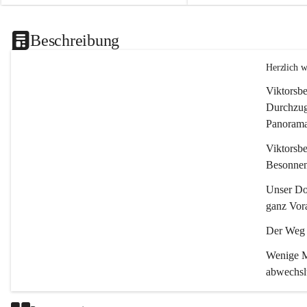
Beschreibung
Herzlich 
Viktorsbe
Durchzugs
Panoramas
Viktorsbe
Besonnenh
Unser Dor
ganz Vora
Der Weg i
Wenige Mi
abwechsl