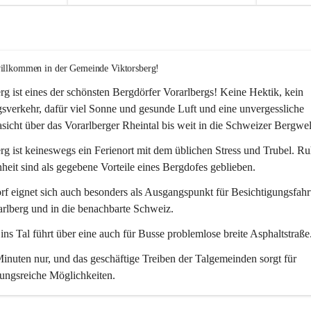
willkommen in der Gemeinde Viktorsberg!
rg ist eines der schönsten Bergdörfer Vorarlbergs! Keine Hektik, kein 
verkehr, dafür viel Sonne und gesunde Luft und eine unvergessliche 
icht über das Vorarlberger Rheintal bis weit in die Schweizer Bergwel
rg ist keineswegs ein Ferienort mit dem üblichen Stress und Trubel. R
eit sind als gegebene Vorteile eines Bergdofes geblieben. 
f eignet sich auch besonders als Ausgangspunkt für Besichtigungsfahrt
rlberg und in die benachbarte Schweiz. 
ns Tal führt über eine auch für Busse problemlose breite Asphaltstraße.
nuten nur, und das geschäftige Treiben der Talgemeinden sorgt für 
ungsreiche Möglichkeiten.