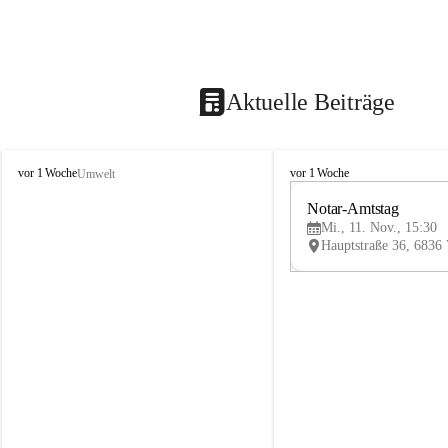
Aktuelle Beiträge
V
V
vor 1 Woche
vor 1 Woche
Umwelt
i
i
k
k
Notar-Amtstag
t
t
Mi., 11. Nov., 15:30
o
o
r
r
s
s
b
b
e
e
r
r
g
g