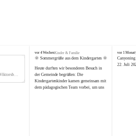
V
V
vor 4 Wochen
vor 1 Monat
Kinder & Familie
i
i
🌞 Sommergrüße aus dem Kindergarten 🌞
Canyoning 
k
k
11
22. Juli 20
Heute durften wir besonderen Besuch in 
t
t
NO
o
o
Hauptstraße 36, 6836 Viktorsberg, AUT
der Gemeinde begrüßen: Die 
V
r
r
Kindergartenkinder kamen gemeinsam mit 
s
s
dem pädagogischen Team vorbei, um uns 
b
b
einen schönen Sommer zu wünschen.
e
e
r
r
Vielen Dank für diese liebe Überraschung 
g
g
und die fröhlichen Sommergrüße! Wir 
wünschen allen Kindern, ihren Familien 
sowie dem gesamten Kindergarten-Team 
erholsame, sonnige und wunderschöne 
Sommerferien. 🌼☀️