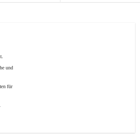
t. 
uhe und 
en für 
 