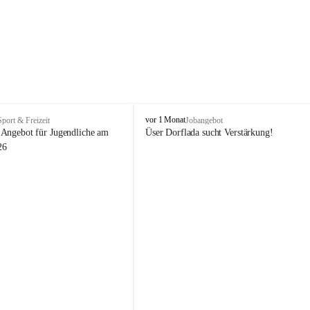
V
vor 1 Monat
Sport & Freizeit
Jobangebot
i
Angebot für Jugendliche am 
Üser Dorflada sucht Verstärkung! 
k
26
t
o
r
s
b
e
r
g