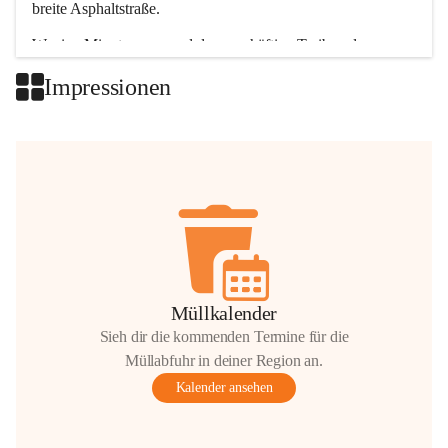
breite Asphaltstraße. 
Wenige Minuten nur, und das geschäftige Treiben der 
Talgemeinden sorgt für abwechslungsreiche Möglichkeiten.
Impressionen
+2
Müllkalender
Sieh dir die kommenden Termine für die
Müllabfuhr in deiner Region an.
Kalender ansehen