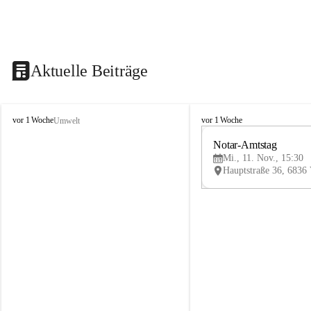
Aktuelle Beiträge
V
V
vor 1 Woche
vor 1 Woche
Umwelt
i
i
k
k
Notar-Amtstag
t
t
Mi., 11. Nov., 15:30
o
o
r
r
s
s
b
b
e
e
r
r
g
g