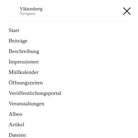
Viktorsberg
Navigation
Viktorsberg
Start
Beiträge
Gemeindepolitik
Beschreibung
1 Schnellzugriff
Impressionen
Bürgerservice
10 Schnellzugriffe
Müllkalender
Öffnungszeiten
+8
Veröffentlichungsportal
Veranstaltungen
Alben
Artikel
Hauptadresse
Dateien