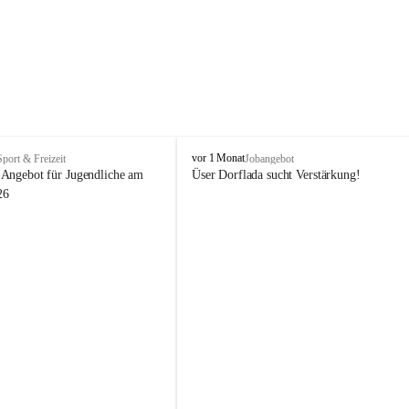
V
vor 1 Monat
Sport & Freizeit
Jobangebot
i
Angebot für Jugendliche am 
Üser Dorflada sucht Verstärkung! 
k
26
t
o
r
s
b
e
r
g