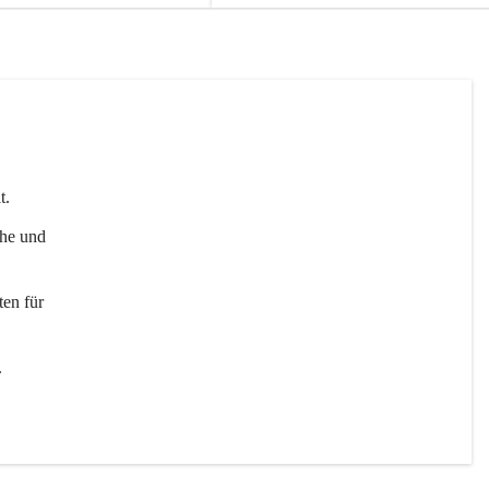
t. 
uhe und 
en für 
 