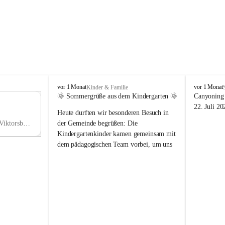
V
V
vor 1 Monat
vor 1 Monat
Kinder & Familie
i
i
🌞 Sommergrüße aus dem Kindergarten 🌞
Canyoning 
k
k
11
22. Juli 20
Heute durften wir besonderen Besuch in 
t
t
NO
o
o
Hauptstraße 36, 6836 Viktorsberg, AUT
der Gemeinde begrüßen: Die 
V
r
r
Kindergartenkinder kamen gemeinsam mit 
s
s
dem pädagogischen Team vorbei, um uns 
b
b
einen schönen Sommer zu wünschen.
e
e
r
r
Vielen Dank für diese liebe Überraschung 
g
g
und die fröhlichen Sommergrüße! Wir 
wünschen allen Kindern, ihren Familien 
sowie dem gesamten Kindergarten-Team 
erholsame, sonnige und wunderschöne 
Sommerferien. 🌼☀️