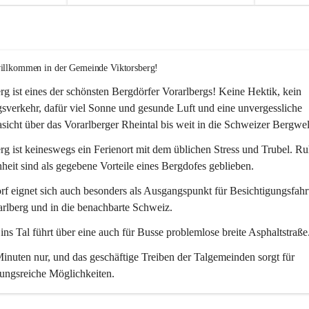
willkommen in der Gemeinde Viktorsberg!
rg ist eines der schönsten Bergdörfer Vorarlbergs! Keine Hektik, kein 
verkehr, dafür viel Sonne und gesunde Luft und eine unvergessliche 
icht über das Vorarlberger Rheintal bis weit in die Schweizer Bergwel
rg ist keineswegs ein Ferienort mit dem üblichen Stress und Trubel. R
eit sind als gegebene Vorteile eines Bergdofes geblieben. 
f eignet sich auch besonders als Ausgangspunkt für Besichtigungsfahrt
rlberg und in die benachbarte Schweiz. 
ns Tal führt über eine auch für Busse problemlose breite Asphaltstraße.
nuten nur, und das geschäftige Treiben der Talgemeinden sorgt für 
ungsreiche Möglichkeiten.