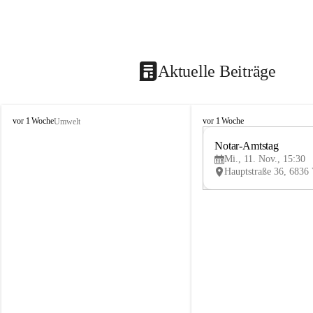
Aktuelle Beiträge
V
V
vor 1 Woche
vor 1 Woche
Umwelt
i
i
k
k
Notar-Amtstag
t
t
Mi., 11. Nov., 15:30
o
o
r
r
s
s
b
b
e
e
r
r
g
g