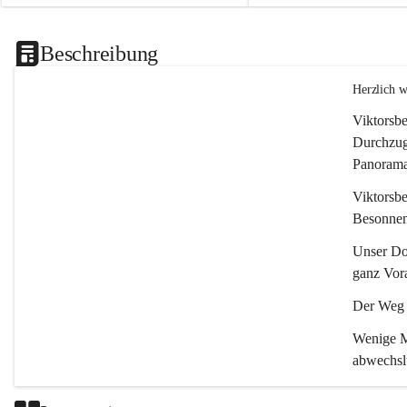
Beschreibung
Herzlich 
Viktorsbe
Durchzugs
Panoramas
Viktorsbe
Besonnenh
Unser Dor
ganz Vora
Der Weg i
Wenige Mi
abwechsl