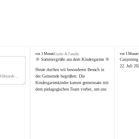
V
V
vor 1 Monat
vor 1 Monat
Kinder & Familie
i
i
🌞 Sommergrüße aus dem Kindergarten 🌞
Canyoning 
k
k
11
22. Juli 20
Heute durften wir besonderen Besuch in 
t
t
NO
o
o
Hauptstraße 36, 6836 Viktorsberg, AUT
der Gemeinde begrüßen: Die 
V
r
r
Kindergartenkinder kamen gemeinsam mit 
s
s
dem pädagogischen Team vorbei, um uns 
b
b
einen schönen Sommer zu wünschen.
e
e
r
r
Vielen Dank für diese liebe Überraschung 
g
g
und die fröhlichen Sommergrüße! Wir 
wünschen allen Kindern, ihren Familien 
sowie dem gesamten Kindergarten-Team 
erholsame, sonnige und wunderschöne 
Sommerferien. 🌼☀️