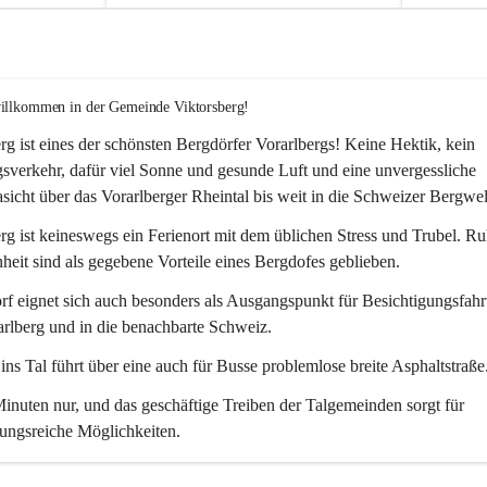
willkommen in der Gemeinde Viktorsberg!
rg ist eines der schönsten Bergdörfer Vorarlbergs! Keine Hektik, kein 
verkehr, dafür viel Sonne und gesunde Luft und eine unvergessliche 
icht über das Vorarlberger Rheintal bis weit in die Schweizer Bergwel
rg ist keineswegs ein Ferienort mit dem üblichen Stress und Trubel. R
eit sind als gegebene Vorteile eines Bergdofes geblieben. 
f eignet sich auch besonders als Ausgangspunkt für Besichtigungsfahrt
rlberg und in die benachbarte Schweiz. 
ns Tal führt über eine auch für Busse problemlose breite Asphaltstraße.
nuten nur, und das geschäftige Treiben der Talgemeinden sorgt für 
ungsreiche Möglichkeiten.