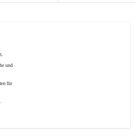
t. 
uhe und 
en für 
 