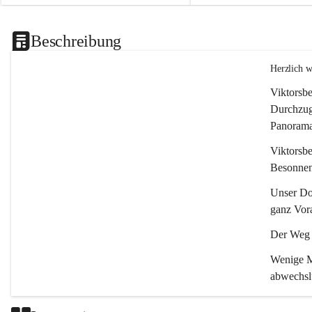
Beschreibung
Herzlich 
Viktorsbe
Durchzugs
Panoramas
Viktorsbe
Besonnenh
Unser Dor
ganz Vora
Der Weg i
Wenige Mi
abwechsl