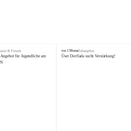
V
vor 1 Monat
Sport & Freizeit
Jobangebot
i
Angebot für Jugendliche am 
Üser Dorflada sucht Verstärkung! 
k
26
t
o
r
s
b
e
r
g