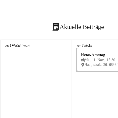
Aktuelle Beiträge
V
V
vor 1 Woche
vor 1 Woche
Umwelt
i
i
k
k
Notar-Amtstag
t
t
Mi., 11. Nov., 15:30
o
o
r
r
s
s
b
b
e
e
r
r
g
g