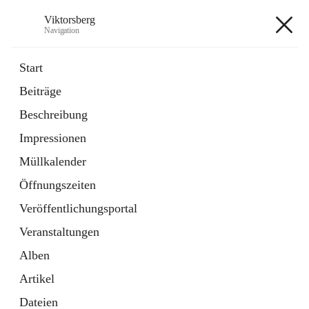
Viktorsberg
Navigation
Viktorsberg
Start
Beiträge
Gemeindepolitik
Beschreibung
1 Schnellzugriff
Impressionen
Bürgerservice
10 Schnellzugriffe
Müllkalender
Öffnungszeiten
+8
Veröffentlichungsportal
Veranstaltungen
Alben
Artikel
Hauptadresse
Dateien