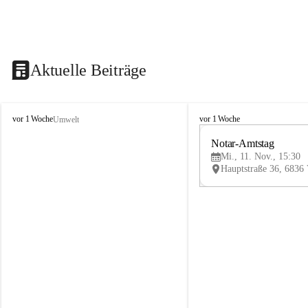
Aktuelle Beiträge
V
V
vor 1 Woche
vor 1 Woche
Umwelt
i
i
k
k
Notar-Amtstag
t
t
Mi., 11. Nov., 15:30
o
o
r
r
s
s
b
b
e
e
r
r
g
g