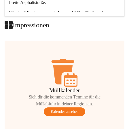
breite Asphaltstraße. 
Wenige Minuten nur, und das geschäftige Treiben der 
Talgemeinden sorgt für abwechslungsreiche Möglichkeiten.
Impressionen
+2
Müllkalender
Sieh dir die kommenden Termine für die
Müllabfuhr in deiner Region an.
Kalender ansehen