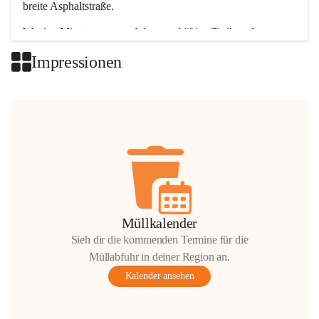
breite Asphaltstraße. 
Wenige Minuten nur, und das geschäftige Treiben der 
Talgemeinden sorgt für abwechslungsreiche Möglichkeiten.
Impressionen
+2
Müllkalender
Sieh dir die kommenden Termine für die
Müllabfuhr in deiner Region an.
Kalender ansehen