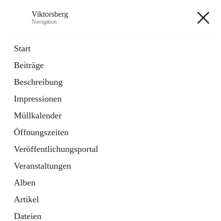
Viktorsberg
Navigation
Viktorsberg
Start
Beiträge
Gemeindepolitik
Beschreibung
1 Schnellzugriff
Impressionen
Bürgerservice
10 Schnellzugriffe
Müllkalender
Öffnungszeiten
+8
Veröffentlichungsportal
Veranstaltungen
Alben
Artikel
Hauptadresse
Dateien