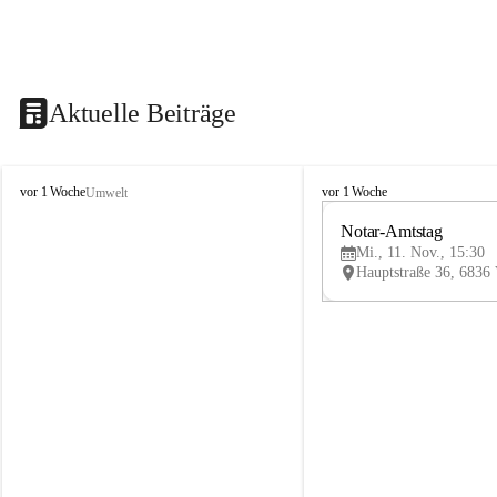
Aktuelle Beiträge
V
V
vor 1 Woche
vor 1 Woche
Umwelt
i
i
k
k
Notar-Amtstag
t
t
Mi., 11. Nov., 15:30
o
o
r
r
s
s
b
b
e
e
r
r
g
g