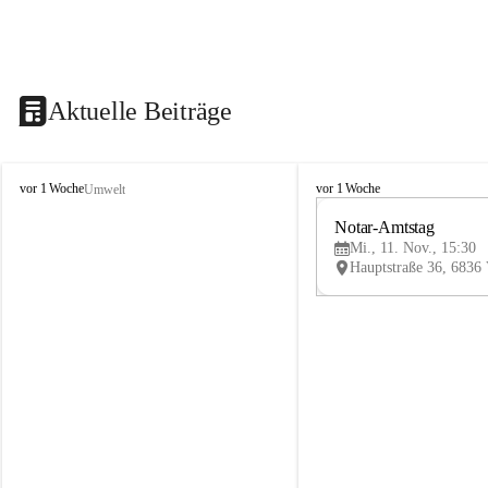
Aktuelle Beiträge
V
V
vor 1 Woche
vor 1 Woche
Umwelt
i
i
k
k
Notar-Amtstag
t
t
Mi., 11. Nov., 15:30
o
o
r
r
s
s
b
b
e
e
r
r
g
g