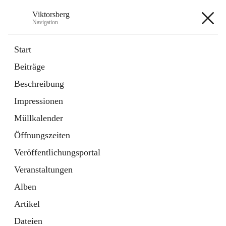
Viktorsberg
Navigation
Viktorsberg
Start
Beiträge
Gemeindepolitik
Beschreibung
1 Schnellzugriff
Impressionen
Bürgerservice
10 Schnellzugriffe
Müllkalender
Öffnungszeiten
+8
Veröffentlichungsportal
Veranstaltungen
Alben
Artikel
Hauptadresse
Dateien