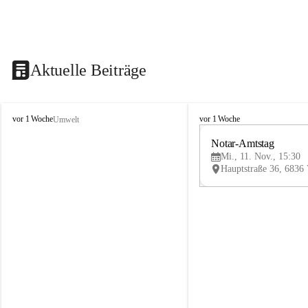
Aktuelle Beiträge
V
V
vor 1 Woche
vor 1 Woche
Umwelt
i
i
k
k
Notar-Amtstag
t
t
Mi., 11. Nov., 15:30
o
o
r
r
s
s
b
b
e
e
r
r
g
g