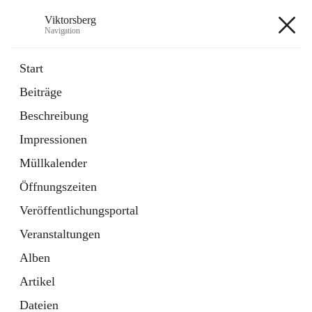
Viktorsberg
Navigation
Viktorsberg
Start
Beiträge
Gemeindepolitik
Beschreibung
1 Schnellzugriff
Impressionen
Bürgerservice
10 Schnellzugriffe
Müllkalender
Öffnungszeiten
+8
Veröffentlichungsportal
Veranstaltungen
Alben
Artikel
Hauptadresse
Dateien