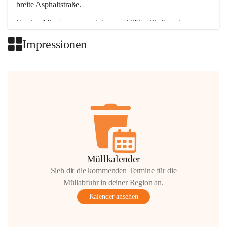
breite Asphaltstraße. 
Wenige Minuten nur, und das geschäftige Treiben der 
Talgemeinden sorgt für abwechslungsreiche Möglichkeiten.
Impressionen
+2
Müllkalender
Sieh dir die kommenden Termine für die
Müllabfuhr in deiner Region an.
Kalender ansehen