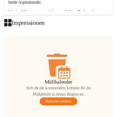
breite Asphaltstraße. 
Wenige Minuten nur, und das geschäftige Treiben der 
Talgemeinden sorgt für abwechslungsreiche Möglichkeiten.
Impressionen
+2
Müllkalender
Sieh dir die kommenden Termine für die
Müllabfuhr in deiner Region an.
Kalender ansehen