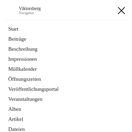
Viktorsberg
Navigation
Viktorsberg
Start
Beiträge
Gemeindepolitik
Beschreibung
1 Schnellzugriff
Impressionen
Bürgerservice
10 Schnellzugriffe
Müllkalender
Öffnungszeiten
+8
Veröffentlichungsportal
Veranstaltungen
Alben
Artikel
Hauptadresse
Dateien