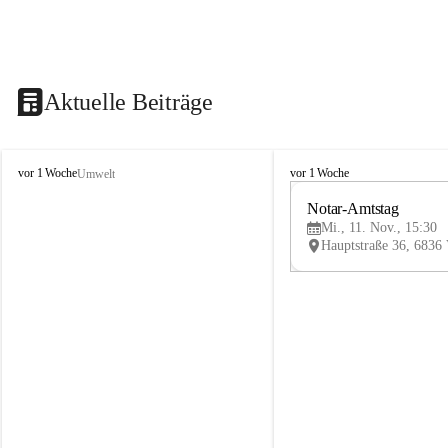
Aktuelle Beiträge
V
V
vor 1 Woche
vor 1 Woche
Umwelt
i
i
k
k
Notar-Amtstag
t
t
Mi., 11. Nov., 15:30
o
o
r
r
s
s
b
b
e
e
r
r
g
g