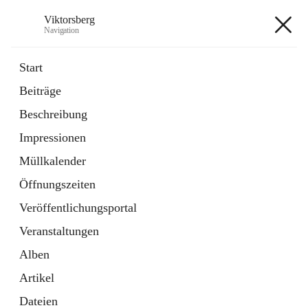
Viktorsberg
Navigation
Viktorsberg
Start
Beiträge
Gemeindepolitik
Beschreibung
1 Schnellzugriff
Impressionen
Bürgerservice
10 Schnellzugriffe
Müllkalender
Öffnungszeiten
+8
Veröffentlichungsportal
Veranstaltungen
Alben
Artikel
Hauptadresse
Dateien