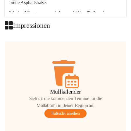
breite Asphaltstraße. 
Wenige Minuten nur, und das geschäftige Treiben der 
Talgemeinden sorgt für abwechslungsreiche Möglichkeiten.
Impressionen
+2
Müllkalender
Sieh dir die kommenden Termine für die
Müllabfuhr in deiner Region an.
Kalender ansehen