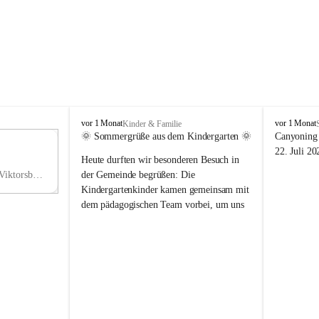
V
V
vor 1 Monat
vor 1 Monat
Kinder & Familie
i
i
🌞 Sommergrüße aus dem Kindergarten 🌞
Canyoning 
k
k
11
22. Juli 20
Heute durften wir besonderen Besuch in 
t
t
NO
o
o
Hauptstraße 36, 6836 Viktorsberg, AUT
der Gemeinde begrüßen: Die 
V
r
r
Kindergartenkinder kamen gemeinsam mit 
s
s
dem pädagogischen Team vorbei, um uns 
b
b
einen schönen Sommer zu wünschen.
e
e
r
r
Vielen Dank für diese liebe Überraschung 
g
g
und die fröhlichen Sommergrüße! Wir 
wünschen allen Kindern, ihren Familien 
sowie dem gesamten Kindergarten-Team 
erholsame, sonnige und wunderschöne 
Sommerferien. 🌼☀️