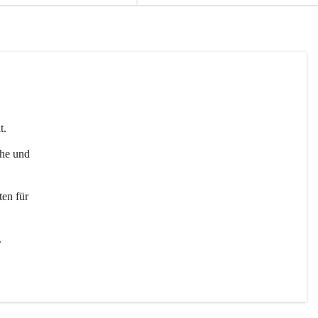
t. 
uhe und 
en für 
 