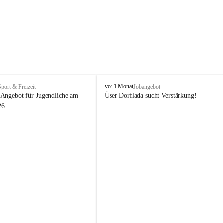
V
vor 1 Monat
Sport & Freizeit
Jobangebot
i
Angebot für Jugendliche am 
Üser Dorflada sucht Verstärkung! 
k
26
t
o
r
s
b
e
r
g