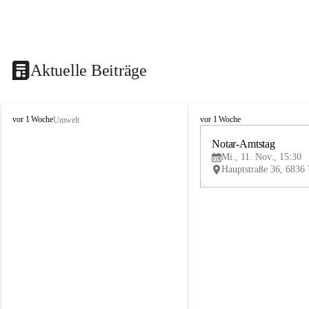
Aktuelle Beiträge
V
V
vor 1 Woche
vor 1 Woche
Umwelt
i
i
k
k
Notar-Amtstag
t
t
Mi., 11. Nov., 15:30
o
o
r
r
s
s
b
b
e
e
r
r
g
g