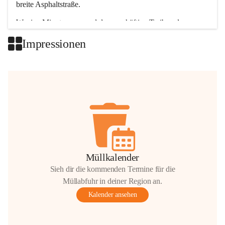
breite Asphaltstraße. 
Wenige Minuten nur, und das geschäftige Treiben der 
Talgemeinden sorgt für abwechslungsreiche Möglichkeiten.
Impressionen
+2
Müllkalender
Sieh dir die kommenden Termine für die
Müllabfuhr in deiner Region an.
Kalender ansehen