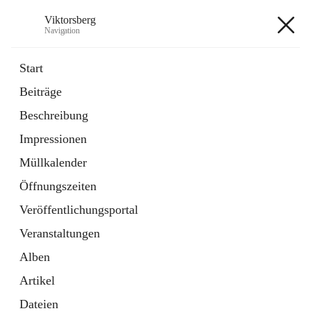
Viktorsberg
Navigation
Viktorsberg
Start
Beiträge
Gemeindepolitik
Beschreibung
1 Schnellzugriff
Impressionen
Bürgerservice
10 Schnellzugriffe
Müllkalender
Öffnungszeiten
+8
Veröffentlichungsportal
Veranstaltungen
Alben
Artikel
Hauptadresse
Dateien