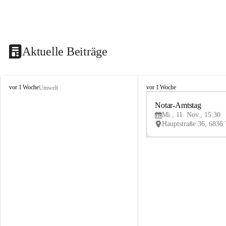
Aktuelle Beiträge
V
V
vor 1 Woche
vor 1 Woche
Umwelt
i
i
k
k
Notar-Amtstag
t
t
Mi., 11. Nov., 15:30
o
o
r
r
s
s
b
b
e
e
r
r
g
g