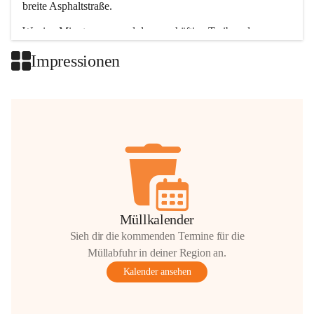
breite Asphaltstraße. 
Wenige Minuten nur, und das geschäftige Treiben der 
Talgemeinden sorgt für abwechslungsreiche Möglichkeiten.
Impressionen
+2
Müllkalender
Sieh dir die kommenden Termine für die
Müllabfuhr in deiner Region an.
Kalender ansehen