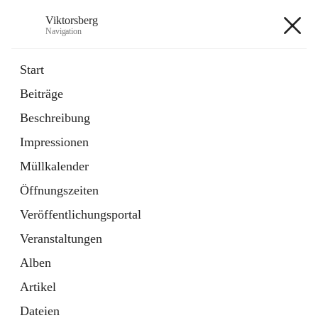
Viktorsberg
Navigation
Viktorsberg
Start
Beiträge
Gemeindepolitik
Beschreibung
1 Schnellzugriff
Impressionen
Bürgerservice
10 Schnellzugriffe
Müllkalender
Öffnungszeiten
+8
Veröffentlichungsportal
Veranstaltungen
Alben
Artikel
Hauptadresse
Dateien