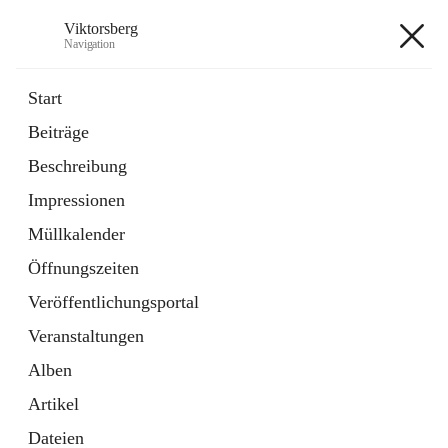
Viktorsberg
Navigation
Viktorsberg
Start
Beiträge
Gemeindepolitik
Beschreibung
1 Schnellzugriff
Impressionen
Bürgerservice
10 Schnellzugriffe
Müllkalender
Öffnungszeiten
+8
Veröffentlichungsportal
Veranstaltungen
Alben
Artikel
Hauptadresse
Dateien