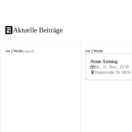
Aktuelle Beiträge
V
V
vor 1 Woche
vor 1 Woche
Umwelt
i
i
k
k
Notar-Amtstag
t
t
Mi., 11. Nov., 15:30
o
o
r
r
s
s
b
b
e
e
r
r
g
g