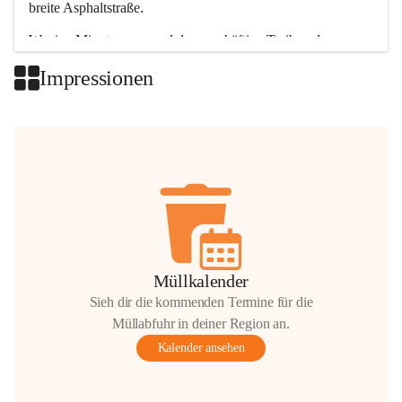
breite Asphaltstraße. 
Wenige Minuten nur, und das geschäftige Treiben der 
Talgemeinden sorgt für abwechslungsreiche Möglichkeiten.
Impressionen
+2
Müllkalender
Sieh dir die kommenden Termine für die
Müllabfuhr in deiner Region an.
Kalender ansehen