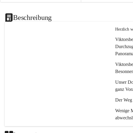
Beschreibung
Herzlich 
Viktorsbe
Durchzugs
Panoramas
Viktorsbe
Besonnenh
Unser Dor
ganz Vora
Der Weg i
Wenige Mi
abwechsl