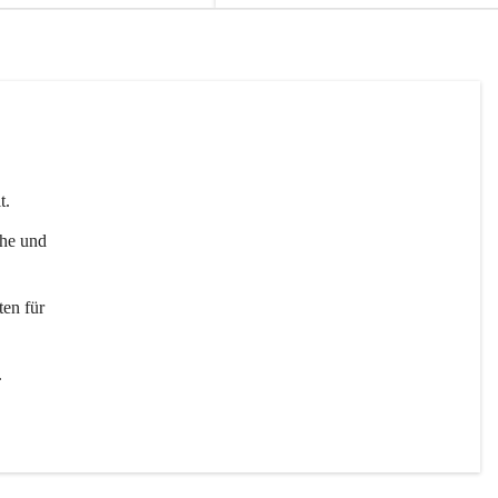
t. 
uhe und 
en für 
 