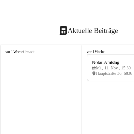
Aktuelle Beiträge
V
V
vor 1 Woche
vor 1 Woche
Umwelt
i
i
k
k
Notar-Amtstag
t
t
Mi., 11. Nov., 15:30
o
o
r
r
s
s
b
b
e
e
r
r
g
g