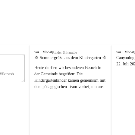
V
V
vor 1 Monat
vor 1 Monat
Kinder & Familie
i
i
🌞 Sommergrüße aus dem Kindergarten 🌞
Canyoning 
k
k
11
22. Juli 20
Heute durften wir besonderen Besuch in 
t
t
NO
o
o
Hauptstraße 36, 6836 Viktorsberg, AUT
der Gemeinde begrüßen: Die 
V
r
r
Kindergartenkinder kamen gemeinsam mit 
s
s
dem pädagogischen Team vorbei, um uns 
b
b
einen schönen Sommer zu wünschen.
e
e
r
r
Vielen Dank für diese liebe Überraschung 
g
g
und die fröhlichen Sommergrüße! Wir 
wünschen allen Kindern, ihren Familien 
sowie dem gesamten Kindergarten-Team 
erholsame, sonnige und wunderschöne 
Sommerferien. 🌼☀️