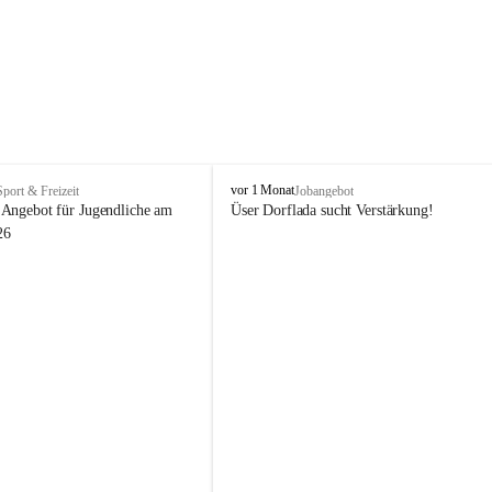
V
vor 1 Monat
Sport & Freizeit
Jobangebot
i
Angebot für Jugendliche am 
Üser Dorflada sucht Verstärkung! 
k
26
t
o
r
s
b
e
r
g