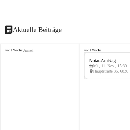
Aktuelle Beiträge
V
V
vor 1 Woche
vor 1 Woche
Umwelt
i
i
k
k
Notar-Amtstag
t
t
Mi., 11. Nov., 15:30
o
o
r
r
s
s
b
b
e
e
r
r
g
g