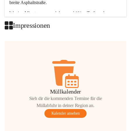
breite Asphaltstraße. 
Wenige Minuten nur, und das geschäftige Treiben der 
Talgemeinden sorgt für abwechslungsreiche Möglichkeiten.
Impressionen
+2
Müllkalender
Sieh dir die kommenden Termine für die
Müllabfuhr in deiner Region an.
Kalender ansehen