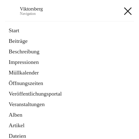
Viktorsberg
Navigation
Viktorsberg
Start
Beiträge
Gemeindepolitik
Beschreibung
1 Schnellzugriff
Impressionen
Bürgerservice
10 Schnellzugriffe
Müllkalender
Öffnungszeiten
+8
Veröffentlichungsportal
Veranstaltungen
Alben
Artikel
Hauptadresse
Dateien