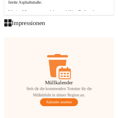
breite Asphaltstraße. 
Wenige Minuten nur, und das geschäftige Treiben der 
Talgemeinden sorgt für abwechslungsreiche Möglichkeiten.
Impressionen
+2
Müllkalender
Sieh dir die kommenden Termine für die
Müllabfuhr in deiner Region an.
Kalender ansehen