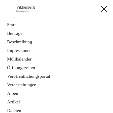
Viktorsberg
Navigation
Viktorsberg
Start
Beiträge
Gemeindepolitik
Beschreibung
1 Schnellzugriff
Impressionen
Bürgerservice
10 Schnellzugriffe
Müllkalender
Öffnungszeiten
+8
Veröffentlichungsportal
Veranstaltungen
Alben
Artikel
Hauptadresse
Dateien